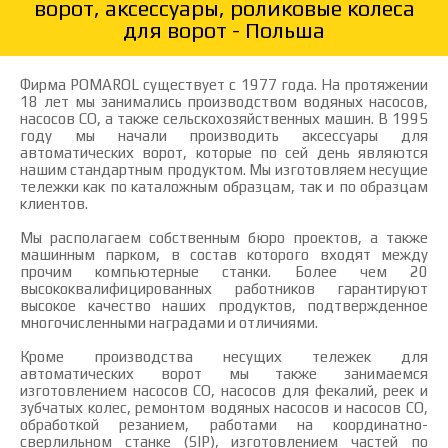
ворот, аксессуары, роликовые колеса
для ворот - Польша
Фирма POMAROL существует с 1977 года. На протяжении
18 лет мы занимались производством водяных насосов,
насосов СО, а также сельскохозяйственных машин. В 1995
году мы начали производить аксессуары для
автоматических ворот, которые по сей день являются
нашим стандартным продуктом. Мы изготовляем несущие
тележки как по каталожным образцам, так и по образцам
клиентов.
Мы располагаем собственным бюро проектов, а также
машинным парком, в состав которого входят между
прочим компьютерные станки. Более чем 20
высококвалифицированных работников гарантируют
высокое качество наших продуктов, подтвержденное
многочисленными наградами и отличиями.
Кроме производства несущих тележек для
автоматических ворот мы также занимаемся
изготовлением насосов СО, насосов для фекалий, реек и
зубчатых колес, ремонтом водяных насосов и насосов СО,
обработкой резанием, работами на координатно-
сверлильном станке (SIP), изготовлением частей по