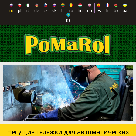
ru
pl
it
de
cz
sk
lt
ro
hu
en
es
fr
by
ua
kz
Несущие тележки для автоматических