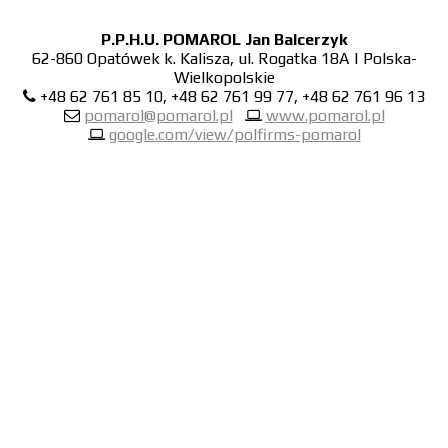
P.P.H.U. POMAROL Jan Balcerzyk
62-860 Opatówek k. Kalisza, ul. Rogatka 18A | Polska-
Wielkopolskie
+48 62 761 85 10, +48 62 761 99 77, +48 62 761 96 13
pomarol@pomarol.pl
www.pomarol.pl
google.com/view/polfirms-pomarol